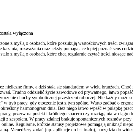
ostała wyłączona
zone z myślą o osobach, które poszukują wartościowych treści związany
e kazania, rozważania oraz teksty pomagające lepiej poznać sens cod
tało z myślą o osobach, które chcą regularnie czytać treści niosące na
 nieliczne firmy, a dziś stała się standardem w wielu branżach. Choć
wań. Trudno oddzielić życie zawodowe od prywatnego, łatwo popaść w
stworzenie choćby symbolicznej przestrzeni roboczej. Nie każdy może s
” w tryb pracy, gdy otoczenie jest z tym spójne. Warto zadbać o ergo
o określony harmonogram dnia. Bez niego łatwo wpaść w pułapkę prac
pracy, przerw na posiłki i krótkiego spaceru czy rozciągania w ciągu d
i z zespołem. W pracy zdalnej brakuje spontanicznych rozmów przy bi
a online. Regularne, krótkie statusy projektowe pomagają uniknąć niep
alną. Menedżery zadań (np. aplikacje do list to-do), narzędzia do wid