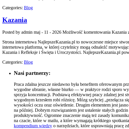
Categories:
Blog
Kazania
Posted by admin
maj - 11 - 2026
Możliwość komentowania
Kazania
z
Strona internetowa NajlepszeKazania.pl to nowoczesne miejsce stwor
internetowa platforma, w której czytelnicy mogą odnaleźć motywując
Kazania i Refleksje i Święta i Uroczystości. NajlepszeKazania.pl pows
Categories:
Blog
Nasi partnerzy:
Praca zdalna jeszcze niedawno była benefitem oferowanym przez
wygodne ubranie, własne biurko — w praktyce rodzi sporo wyz
sprzyja koncentracji. Podstawą efektywnej pracy zdalnej jest 
wygodnym krzesłem robi różnicę. Mózg szybciej „przełącza się
wysokości oczu oraz oświetlenie. Drugim elementem jest jasn
na później. Dobrym rozwiązaniem jest ustalenie stałych godzin 
produktywność. Ogromne znaczenie mają też zasady komunikacj
na czacie, które w mailu, a które wymagają krótkiego spotkani
kompendium wiedzy
o narzędziach, które usprawniają pracę zd