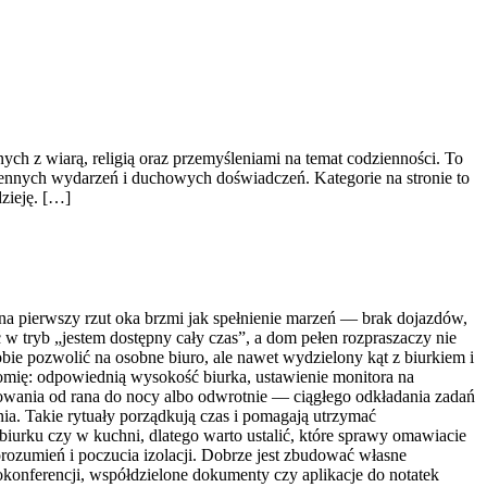
ch z wiarą, religią oraz przemyśleniami na temat codzienności. To
ziennych wydarzeń i duchowych doświadczeń. Kategorie na stronie to
dzieję. […]
 na pierwszy rzut oka brzmi jak spełnienie marzeń — brak dojazdów,
 tryb „jestem dostępny cały czas”, a dom pełen rozpraszaczy nie
obie pozwolić na osobne biuro, ale nawet wydzielony kąt z biurkiem i
nomię: odpowiednią wysokość biurka, ustawienie monitora na
owania od rana do nocy albo odwrotnie — ciągłego odkładania zadań
nia. Takie rytuały porządkują czas i pomagają utrzymać
urku czy w kuchni, dlatego warto ustalić, które sprawy omawiacie
orozumień i poczucia izolacji. Dobrze jest zbudować własne
eokonferencji, współdzielone dokumenty czy aplikacje do notatek